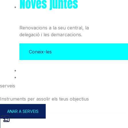
Noves juntes
del Col·legi
i l'Associació
Renovacions a la seu central, la
delegació i les demarcacions.
Coneix-les
serveis
Instruments per assolir els teus objectius
ANAR A SERVEIS