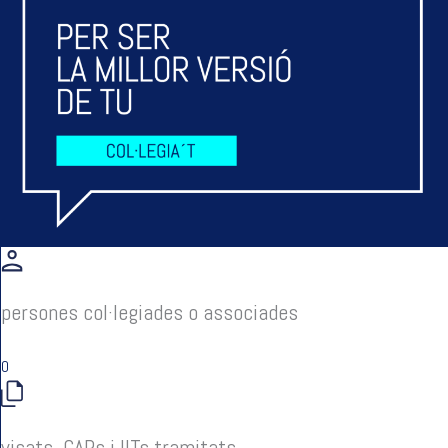
persones col·legiades o associades
0
visats, CAPs i IITs tramitats