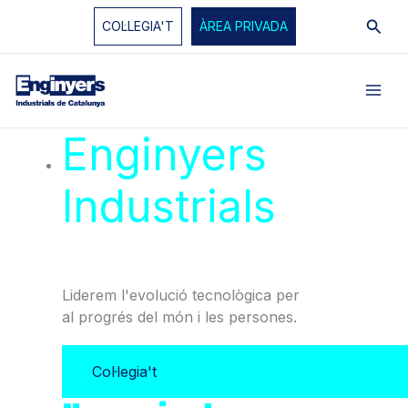
Vés
Cerc
COL·LEGIA'T
ÀREA PRIVADA
al
contingut
Enginyers
Industrials
de
Catalunya
Liderem l'evolució tecnològica per
al progrés del món i les persones.
Col·legia't