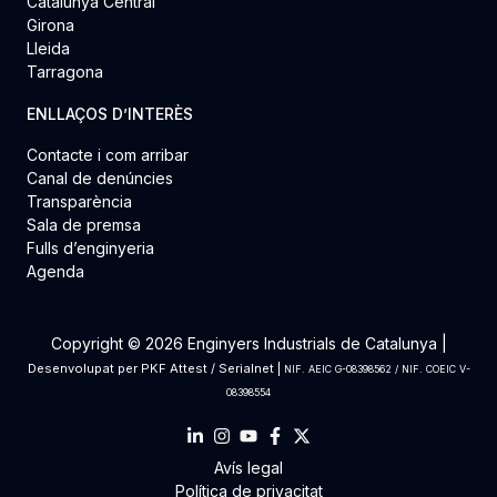
Catalunya Central
Girona
Lleida
Tarragona
ENLLAÇOS D’INTERÈS
Contacte i com arribar
Canal de denúncies
Transparència
Sala de premsa
Fulls d’enginyeria
Agenda
Copyright © 2026 Enginyers Industrials de Catalunya |
Desenvolupat per
PKF Attest
/
Serialnet
|
NIF. AEIC G-08398562 / NIF. COEIC V-
08398554
Avís legal
Política de privacitat