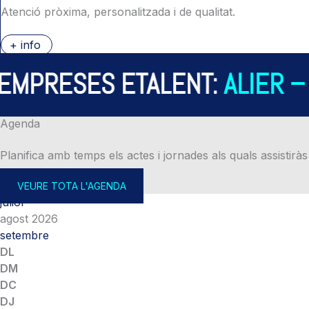
Atenció pròxima, personalitzada i de qualitat.
+ info
PRESES ETALENT:
ALIER – A
Agenda
Planifica amb temps els actes i jornades als quals assistiràs
VEURE TOTA L'AGENDA
juliol
agost 2026
setembre
DL
DM
DC
DJ